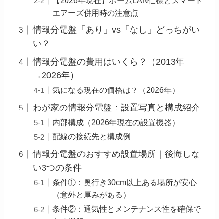
【2026年現在】ホームLAN仕様とスマート
エアーズ併用時の注意点
情報分電盤「あり」vs「なし」どっちがい
い？
情報分電盤の費用はいくら？（2013年
→2026年）
気になる現在の価格は？（2026年）
わが家の情報分電盤：設置写真と構成紹介
内部構成（2026年現在の設置機器）
配線の接続先と構成例
情報分電盤のおすすめ設置場所｜後悔しな
い3つの条件
条件①：奥行き30cm以上ある場所が安心
（意外と厚みがある）
条件②：通気性とメンテナンス性を確保で