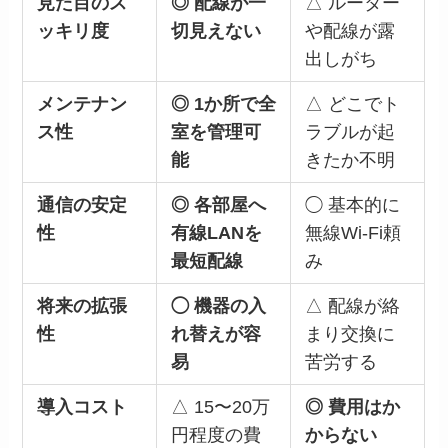
見た目のス
◎ 配線が一
△ ルーター
ッキリ度
切見えない
や配線が露
出しがち
メンテナン
◎ 1か所で全
△ どこでト
ス性
室を管理可
ラブルが起
能
きたか不明
通信の安定
◎ 各部屋へ
◯ 基本的に
性
有線LANを
無線Wi-Fi頼
最短配線
み
将来の拡張
◯ 機器の入
△ 配線が絡
性
れ替えが容
まり交換に
易
苦労する
導入コスト
△ 15〜20万
◎ 費用はか
円程度の費
からない