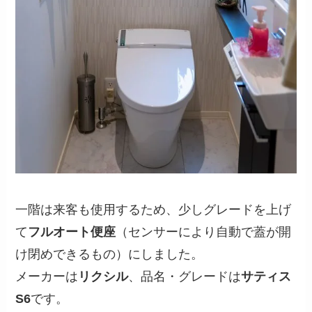
一階は来客も使用するため、少しグレードを上げ
て
フルオート便座
（センサーにより自動で蓋が開
け閉めできるもの）にしました。
メーカーは
リクシル
、品名・グレードは
サティス
S6
です。