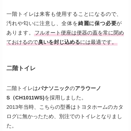
一階トイレは来客も使用することになるので、
汚れや匂いに注意し、全体を
綺麗に保つ必要
が
あります。
フルオート便座は便器の蓋を常に閉め
ておけるので
臭いを封じ込める
には最適です。
二階トイレ
二階トイレは
パナソニック
の
アラウーノ
S（CH1011WS)
を採用しました。
2013年当時、こちらの型番はトヨタホームのカタ
ログに無かったため、別注でのトイレとなりまし
た。