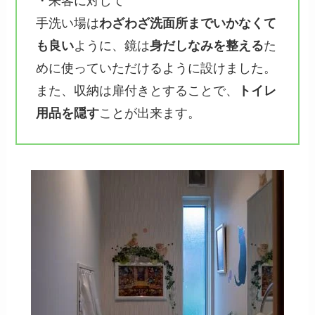
・来客に対して
手洗い場は
わざわざ洗面所までいかなくて
も良い
ように、鏡は
身だしなみを整える
た
めに使っていただけるように設けました。
また、収納は扉付きとすることで、
トイレ
用品を隠す
ことが出来ます。