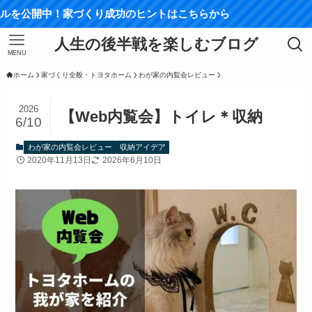
【
人生の後半戦を楽しむブログ
MENU
ホーム
家づくり全般・トヨタホーム
わが家の内覧会レビュー
2026
【Web内覧会】トイレ＊収納
6/10
わが家の内覧会レビュー
収納アイデア
2020年11月13日
2026年6月10日