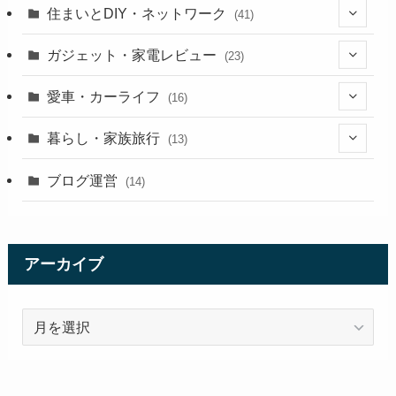
(3)
住まいとDIY・ネットワーク
(41)
(13)
(5)
ガジェット・家電レビュー
(23)
(5)
(5)
(9)
愛車・カーライフ
(16)
(9)
(3)
(5)
(15)
暮らし・家族旅行
(13)
(11)
(7)
(9)
(1)
(3)
ブログ運営
(14)
(5)
(9)
(3)
(1)
アーカイブ
(3)
ア
(11)
ー
カ
イ