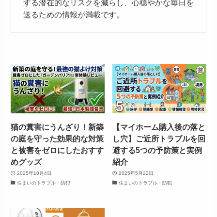
する潜在的なリスクを減らし、心穏やかな毎日を
送るための情報が満載です。
猫の糞害にうんざり！新築
【マイホーム購入後の落と
の庭を守った効果的な対策
し穴】ご近所トラブルを回
と被害をゼロにしたおすす
避する5つの予防策と実例
めグッズ
紹介
2025年10月4日
2025年5月22日
住まいのトラブル・防犯
住まいのトラブル・防犯