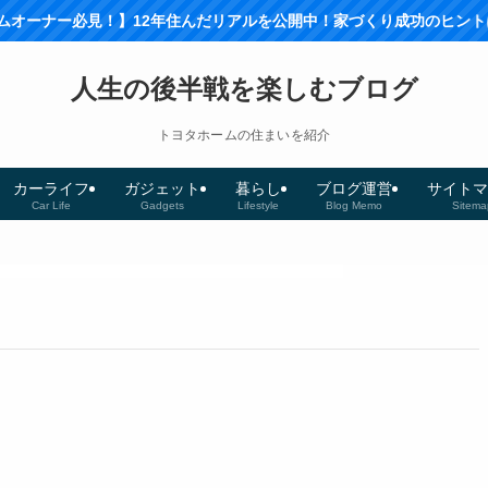
ナー必見！】12年住んだリアルを公開中！家づくり成功のヒントはこち
人生の後半戦を楽しむブログ
トヨタホームの住まいを紹介
カーライフ
ガジェット
暮らし
ブログ運営
サイトマ
Car Life
Gadgets
Lifestyle
Blog Memo
Sitema