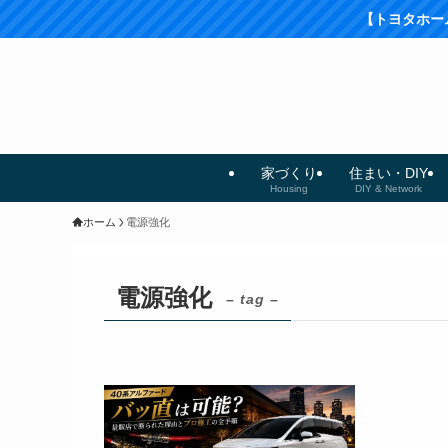
【トヨタホームオー
家づくり
住まい・DIY
Housing
DIY & Network
ホーム
電源強化
電源強化
– tag –