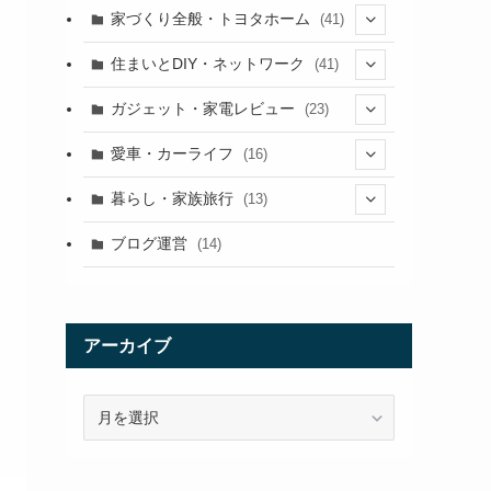
家づくり全般・トヨタホーム
(41)
(3)
住まいとDIY・ネットワーク
(41)
(13)
(5)
ガジェット・家電レビュー
(23)
(5)
(5)
(9)
愛車・カーライフ
(16)
(9)
(3)
(5)
(15)
暮らし・家族旅行
(13)
(11)
(7)
(9)
(1)
(3)
ブログ運営
(14)
(5)
(9)
(3)
(1)
アーカイブ
(3)
(11)
ア
ー
カ
イ